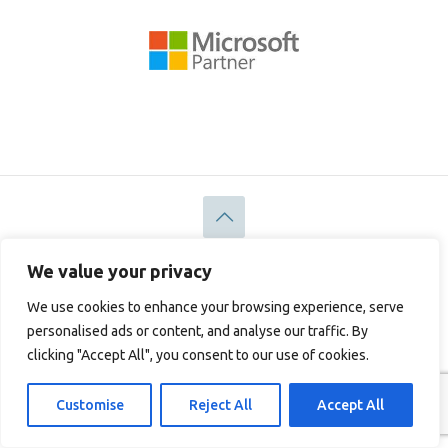
© 2026 Discount-Licensing S.L. [NIF No: B06819676] |
We value your privacy
Discount-Licensing Ltd [Company No: 05183378]
Rechtliches
Datenschutz-Bestimmungen
We use cookies to enhance your browsing experience, serve
Cookie-Richtlinie
personalised ads or content, and analyse our traffic. By
clicking "Accept All", you consent to our use of cookies.
Customise
Reject All
Accept All
English
(
Englisch
)
Français
(
Französisch
)
Deutsch
Italiano
(
Italienisch
)
Español
(
Spanisch
)