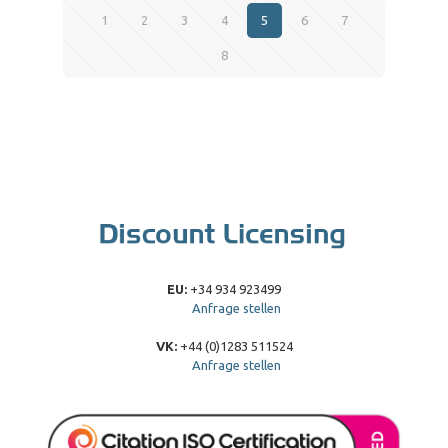
1
2
3
4
5
6
7
8
EU:
+34 934 923499
Anfrage stellen
VK:
+44 (0)1283 511524
Anfrage stellen