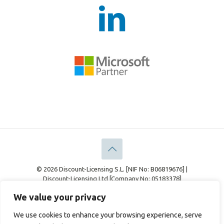
© 2026 Discount-Licensing S.L. [NIF No: B06819676] |
Discount-Licensing Ltd [Company No: 05183378]
Rechtliches
Datenschutz-Bestimmungen
We value your privacy
Cookie-Richtlinie
We use cookies to enhance your browsing experience, serve