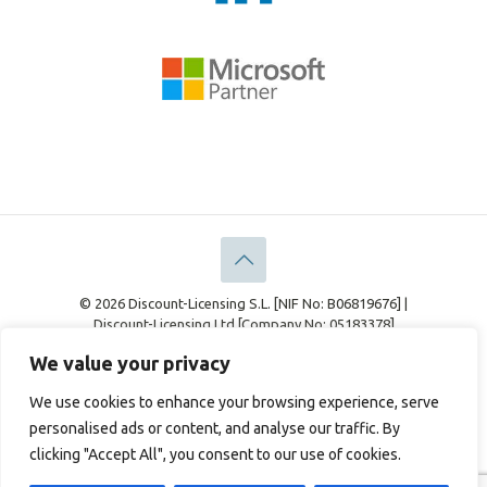
© 2026 Discount-Licensing S.L. [NIF No: B06819676] |
Discount-Licensing Ltd [Company No: 05183378]
Rechtliches
Datenschutz-Bestimmungen
We value your privacy
Cookie-Richtlinie
We use cookies to enhance your browsing experience, serve
personalised ads or content, and analyse our traffic. By
clicking "Accept All", you consent to our use of cookies.
English
(
Englisch
)
Français
(
Französisch
)
Deutsch