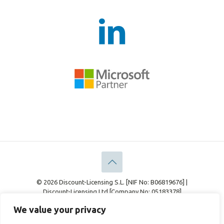
© 2026 Discount-Licensing S.L. [NIF No: B06819676] |
Discount-Licensing Ltd [Company No: 05183378]
Información Legal
Declaración de Privacidad
We value your privacy
Política de cookies