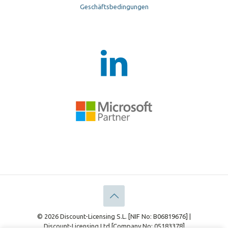
Geschäftsbedingungen
© 2026 Discount-Licensing S.L. [NIF No: B06819676] |
Discount-Licensing Ltd [Company No: 05183378]