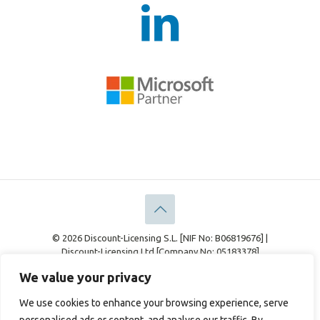
© 2026 Discount-Licensing S.L. [NIF No: B06819676] |
Discount-Licensing Ltd [Company No: 05183378]
Rechtliches
Datenschutz-Bestimmungen
We value your privacy
Cookie-Richtlinie
We use cookies to enhance your browsing experience, serve