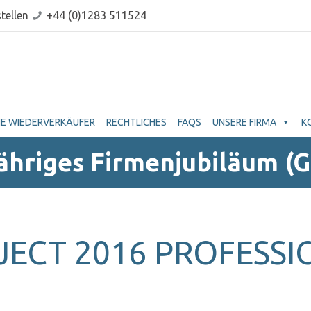
tellen
+44 (0)1283 511524
E WIEDERVERKÄUFER
RECHTLICHES
FAQS
UNSERE FIRMA
K
Jähriges Firmenjubiläum (
JECT 2016 PROFESSI