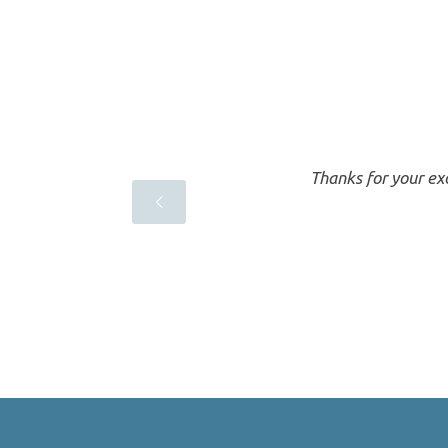
-
Thanks for your exc
h