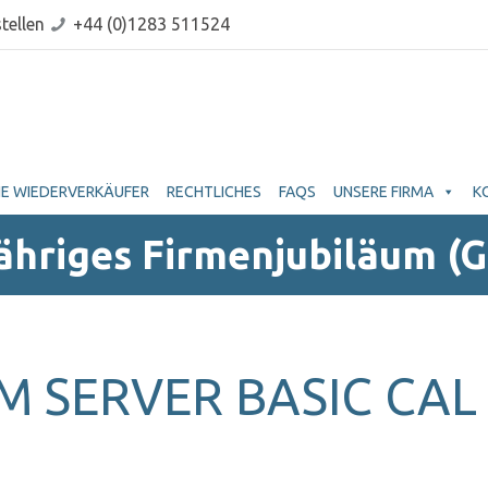
tellen
+44 (0)1283 511524
E WIEDERVERKÄUFER
RECHTLICHES
FAQS
UNSERE FIRMA
K
Jähriges Firmenjubiläum (
 SERVER BASIC CAL 