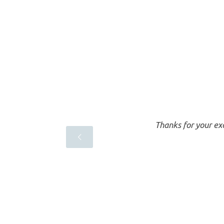
-
Thanks for your exc
h