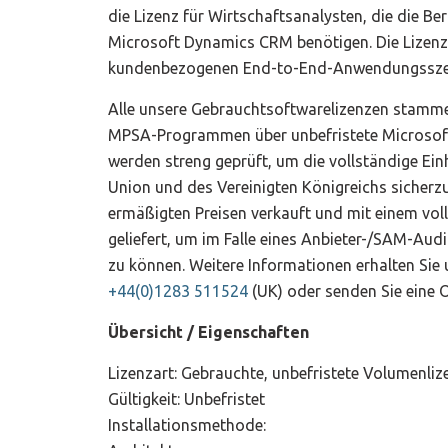
Menge
die Lizenz für Wirtschaftsanalysten, die die B
Microsoft Dynamics CRM benötigen. Die Lizenz 
kundenbezogenen End-to-End-Anwendungssze
Alle unsere Gebrauchtsoftwarelizenzen stammen
MPSA-Programmen über unbefristete Microsoft
werden streng geprüft, um die vollständige Ei
Union und des Vereinigten Königreichs sicherz
ermäßigten Preisen verkauft und mit einem vol
geliefert, um im Falle eines Anbieter-/SAM-Aud
zu können. Weitere Informationen erhalten Sie
+44(0)1283 511524
(UK) oder senden Sie eine 
Übersicht / Eigenschaften
Lizenzart: Gebrauchte, unbefristete Volumenliz
Gültigkeit: Unbefristet
Installationsmethode: