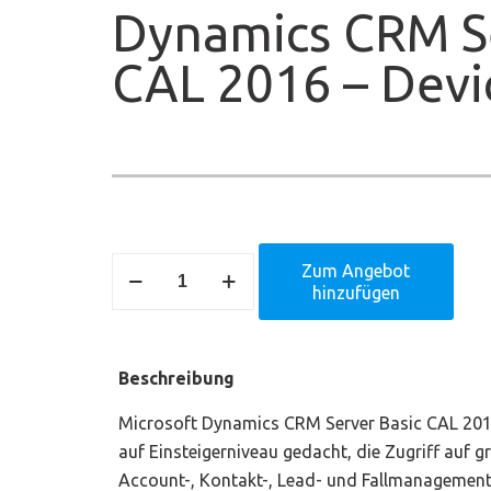
Dynamics CRM Se
CAL 2016 – Devi
Dynamics
Zum Angebot
hinzufügen
CRM
Server
Basic
Beschreibung
CAL
2016
Microsoft Dynamics CRM Server Basic CAL 2016 
-
auf Einsteigerniveau gedacht, die Zugriff auf
Device
Account-, Kontakt-, Lead- und Fallmanagement 