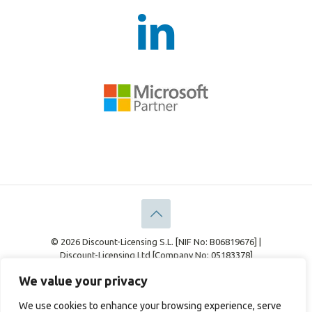
© 2026 Discount-Licensing S.L. [NIF No: B06819676] |
Discount-Licensing Ltd [Company No: 05183378]
Rechtliches
Datenschutz-Bestimmungen
We value your privacy
Cookie-Richtlinie
We use cookies to enhance your browsing experience, serve