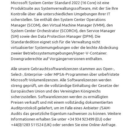
Microsoft System Center Standard 2022 (16 Core) ist eine
Menge
Produktsuite aus Systemverwaltungssoftware, mit der Sie Ihre
Kontrolle über alle unterschiedlichen Umgebungen Ihrer IT
sicherstellen. Sie enthält den System Center Operations
Manager (SCOM), den Virtual Machine Manager (VMM), den
System Center Orchestrator (SCORCH), den Service Manager
(SM) sowie den Data Protection Manager (DPM). Die
Standardedition eignet sich für die Verwaltung nicht
virtualisierter Systemumgebungen oder die leichte Abdeckung
zweier Betriebssystemumgebungen/Hyper-V-Container.
Downgraderechte auf Vorgängerversionen enthalten.
Alle unsere Gebrauchtsoftwarelizenzen stammen aus Open-,
Select-, Enterprise- oder MPSA-Programmen über unbefristete
Microsoft-Volumenlizenzen. Alle Softwarelizenzen werden
streng geprüft, um die vollständige Einhaltung der Gesetze der
Europäischen Union und des Vereinigten Königreichs
sicherzustellen. Softwarelizenzen werden zu ermäßigten
Preisen verkauft und mit einem vollständig dokumentierten
Auditprotokoll geliefert, um im Falle eines Anbieter-/SAM-
Audits das gesetzliche Eigentum nachweisen zu können. Weitere
Informationen erhalten Sie unter
+34 934 923499
(EU) oder
+44(0)1283 511524
(UK) oder senden Sie eine Online-Anfrage.