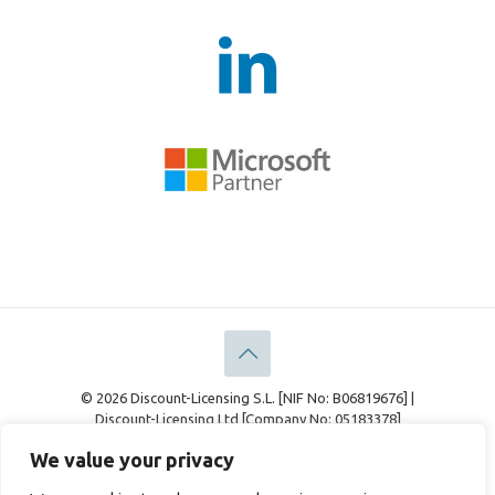
© 2026 Discount-Licensing S.L. [NIF No: B06819676] |
Discount-Licensing Ltd [Company No: 05183378]
Rechtliches
Datenschutz-Bestimmungen
We value your privacy
Cookie-Richtlinie