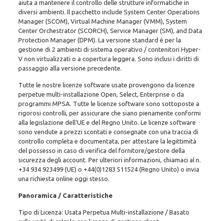
aiuta a mantenere il controllo delle strutture informatiche in
diversi ambienti. Il pacchetto include System Center Operations
Manager (SCOM), Virtual Machine Manager (VMM), System
Center Orchestrator (SCORCH), Service Manager (SM), and Data
Protection Manager (DPM). La versione standard è per la
gestione di 2 ambienti di sistema operativo / contenitori Hyper-
V non virtualizzati o a copertura leggera. Sono inclusi i diritti di
passaggio alla versione precedente.
Tutte le nostre licenze software usate provengono da licenze
perpetue multi-installazione Open, Select, Enterprise o da
programmi MPSA. Tutte le licenze software sono sottoposte a
rigorosi controlli, per assicurare che siano pienamente conformi
alla legislazione dell’UE e del Regno Unito. Le licenze software
sono vendute a prezzi scontati e consegnate con una traccia di
controllo completa e documentata, per attestare la legittimità
del possesso in caso di verifica del fornitore/gestore della
sicurezza degli account. Per ulteriori informazioni, chiamaci al n.
+34 934 923499
(UE)
o +44(0)1283 511524
(Regno Unito) o invia
una richiesta online oggi stesso.
Panoramica / Caratteristiche
Tipo di Licenza: Usata Perpetua Multi-installazione / Basato