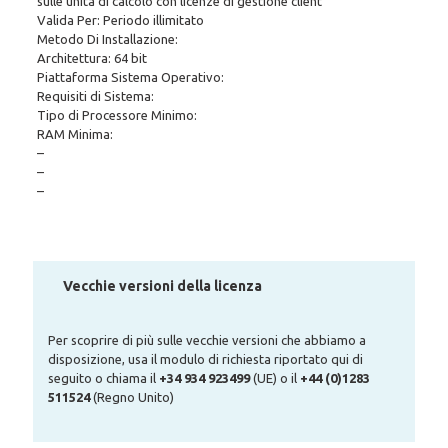
sulle unità di calcolo con licenze di gestione client
Valida Per: Periodo illimitato
Metodo Di Installazione:
Architettura: 64 bit
Piattaforma Sistema Operativo:
Requisiti di Sistema:
Tipo di Processore Minimo:
RAM Minima:
–
–
–
Vecchie versioni della licenza
Per scoprire di più sulle vecchie versioni che abbiamo a
disposizione, usa il modulo di richiesta riportato qui di
seguito o chiama il
+34 934 923499
(UE) o il
+44 (0)1283
511524
(Regno Unito)