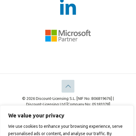
© 2026 Discount-Licensing S.L. [NIF No: B06819676] |
Discount-Licensing Ltd [Company No: 05183378]
Aspetti Legali
Politica sulla riservatezza
We value your privacy
Gestione dei Cookie
We use cookies to enhance your browsing experience, serve
personalised ads or content, and analyse our traffic. By