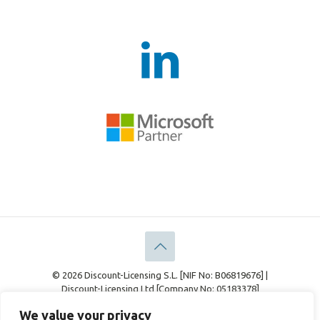
© 2026 Discount-Licensing S.L. [NIF No: B06819676] |
Discount-Licensing Ltd [Company No: 05183378]
Aspetti Legali
Politica sulla riservatezza
We value your privacy