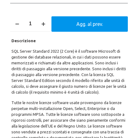
SQL
Agg. al prev.
Server
Standard
2022
Descrizione
(2
Core)
SQL Server Standard 2022 (2 Core) è il software Microsoft di
quantità
gestione dei database relazionali, in cui i dati possono essere
memorizzati e richiamati da altre applicazioni. Sono inclusi i
diritti di passaggio alla versione precedente. Sono inclusi i diritti
di passaggio alla versione precedente. Con la licenza SQL
Server Standard Edition secondo il modello riferito alle unità di
calcolo, si deve assegnare il giusto numero di licenze per le unità
di calcolo (il requisito minimo è 4 unità di calcolo).
Tutte le nostre licenze software usate provengono da licenze
perpetue multi-installazione Open, Select, Enterprise o da
programmi MPSA. Tutte le licenze software sono sottoposte a
rigorosi controlli, per assicurare che siano pienamente conformi
alla legislazione dell’UE e del Regno Unito. Le licenze software
sono vendute a prezzi scontati e consegnate con una traccia di
controllo completa e documentata, per attestare la legittimità