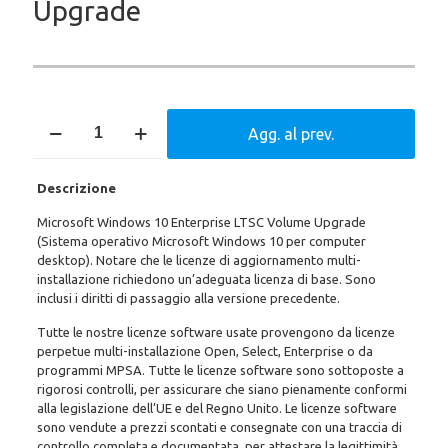
Upgrade
Microsoft
Agg. al prev.
Windows
10
Enterprise
Descrizione
LTSC
Volume
Microsoft Windows 10 Enterprise LTSC Volume Upgrade
Upgrade
(Sistema operativo Microsoft Windows 10 per computer
quantità
desktop). Notare che le licenze di aggiornamento multi-
installazione richiedono un’adeguata licenza di base. Sono
inclusi i diritti di passaggio alla versione precedente.
Tutte le nostre licenze software usate provengono da licenze
perpetue multi-installazione Open, Select, Enterprise o da
programmi MPSA. Tutte le licenze software sono sottoposte a
rigorosi controlli, per assicurare che siano pienamente conformi
alla legislazione dell’UE e del Regno Unito. Le licenze software
sono vendute a prezzi scontati e consegnate con una traccia di
controllo completa e documentata, per attestare la legittimità