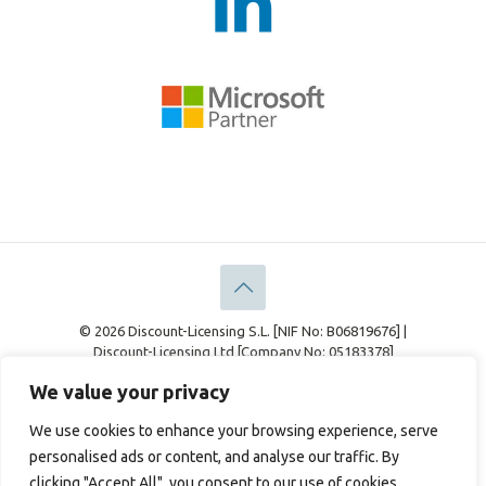
© 2026 Discount-Licensing S.L. [NIF No: B06819676] |
Discount-Licensing Ltd [Company No: 05183378]
Aspetti Legali
Politica sulla riservatezza
We value your privacy
Gestione dei Cookie
We use cookies to enhance your browsing experience, serve
personalised ads or content, and analyse our traffic. By
clicking "Accept All", you consent to our use of cookies.