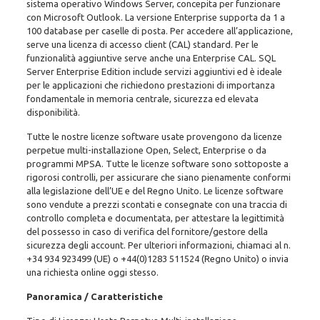
sistema operativo Windows Server, concepita per funzionare
con Microsoft Outlook. La versione Enterprise supporta da 1 a
100 database per caselle di posta. Per accedere all’applicazione,
serve una licenza di accesso client (CAL) standard. Per le
funzionalità aggiuntive serve anche una Enterprise CAL. SQL
Server Enterprise Edition include servizi aggiuntivi ed è ideale
per le applicazioni che richiedono prestazioni di importanza
fondamentale in memoria centrale, sicurezza ed elevata
disponibilità.
Tutte le nostre licenze software usate provengono da licenze
perpetue multi-installazione Open, Select, Enterprise o da
programmi MPSA. Tutte le licenze software sono sottoposte a
rigorosi controlli, per assicurare che siano pienamente conformi
alla legislazione dell’UE e del Regno Unito. Le licenze software
sono vendute a prezzi scontati e consegnate con una traccia di
controllo completa e documentata, per attestare la legittimità
del possesso in caso di verifica del fornitore/gestore della
sicurezza degli account. Per ulteriori informazioni, chiamaci al n.
+34 934 923499
(UE)
o +44(0)1283 511524
(Regno Unito) o invia
una richiesta online oggi stesso.
Panoramica / Caratteristiche