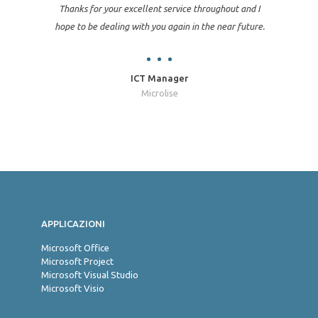
Thanks for your excellent service throughout and I
hope to be dealing with you again in the near future.
ICT Manager
Microlise
Jon
APPLICAZIONI
Microsoft Office
Microsoft Project
Microsoft Visual Studio
Microsoft Visio