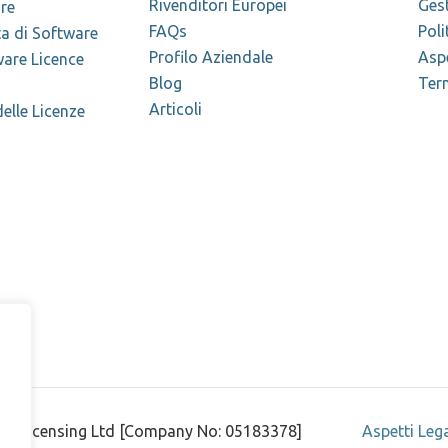
Rivenditori Europei
Ges
re
FAQs
Poli
ta di Software
Profilo Aziendale
Aspe
are Licence
Blog
Term
Articoli
elle Licenze
ount-Licensing Ltd [Company No: 05183378]
Aspetti Lega