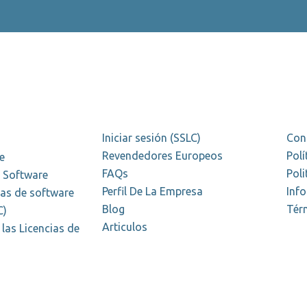
Iniciar sesión (SSLC)
Con
Revendedores Europeos
Polí
e
FAQs
Poli
r Software
Perfil De La Empresa
Inf
ias de software
Blog
Tér
C)
Articulos
las Licencias de