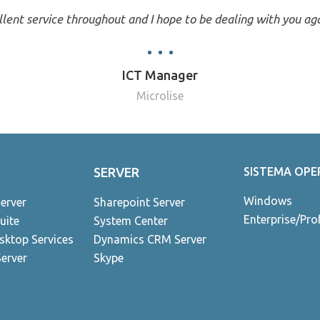
lent service throughout and I hope to be dealing with you aga
ICT Manager
Microlise
SERVER
SISTEMA OPE
Windows
erver
Sharepoint Server
Enterprise/Pro
uite
System Center
ktop Services
Dynamics CRM Server
erver
Skype