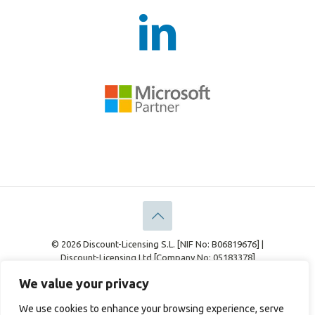
© 2026 Discount-Licensing S.L. [NIF No: B06819676] |
Discount-Licensing Ltd [Company No: 05183378]
Información Legal
Declaración de Privacidad
We value your privacy
Política de cookies
We use cookies to enhance your browsing experience, serve