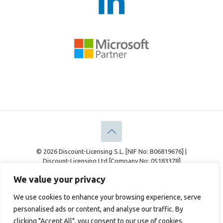
© 2026 Discount-Licensing S.L. [NIF No: B06819676] |
Discount-Licensing Ltd [Company No: 05183378]
Información Legal
Declaración de Privacidad
We value your privacy
Política de cookies
We use cookies to enhance your browsing experience, serve
personalised ads or content, and analyse our traffic. By
clicking "Accept All", you consent to our use of cookies.