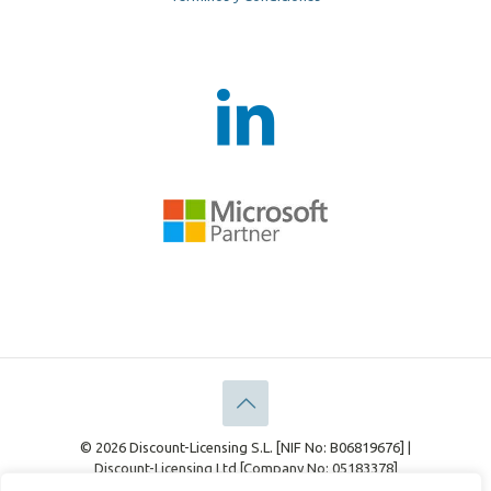
© 2026 Discount-Licensing S.L. [NIF No: B06819676] |
Discount-Licensing Ltd [Company No: 05183378]