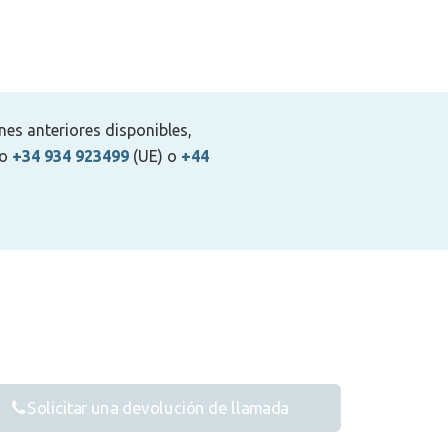
es anteriores disponibles,
no
+34 934 923499
(UE) o
+44
Solicitar una devolución de llamada