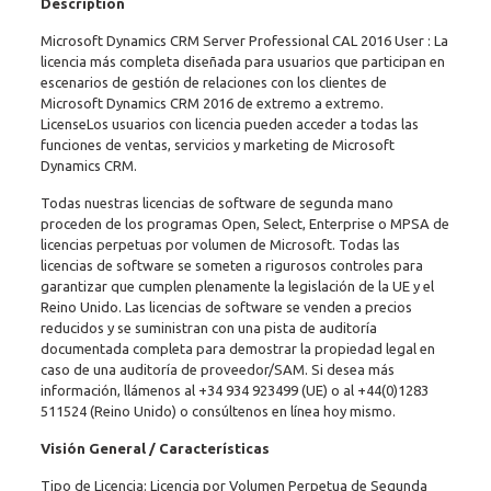
Description
CAL
2016
Microsoft Dynamics CRM Server Professional CAL 2016 User : La
-
licencia más completa diseñada para usuarios que participan en
User
escenarios de gestión de relaciones con los clientes de
cantidad
Microsoft Dynamics CRM 2016 de extremo a extremo.
LicenseLos usuarios con licencia pueden acceder a todas las
funciones de ventas, servicios y marketing de Microsoft
Dynamics CRM.
Todas nuestras licencias de software de segunda mano
proceden de los programas Open, Select, Enterprise o MPSA de
licencias perpetuas por volumen de Microsoft. Todas las
licencias de software se someten a rigurosos controles para
garantizar que cumplen plenamente la legislación de la UE y el
Reino Unido. Las licencias de software se venden a precios
reducidos y se suministran con una pista de auditoría
documentada completa para demostrar la propiedad legal en
caso de una auditoría de proveedor/SAM. Si desea más
información, llámenos al
+34 934 923499
(UE) o al
+44(0)1283
511524
(Reino Unido) o consúltenos en línea hoy mismo.
Visión General / Características
Tipo de Licencia: Licencia por Volumen Perpetua de Segunda