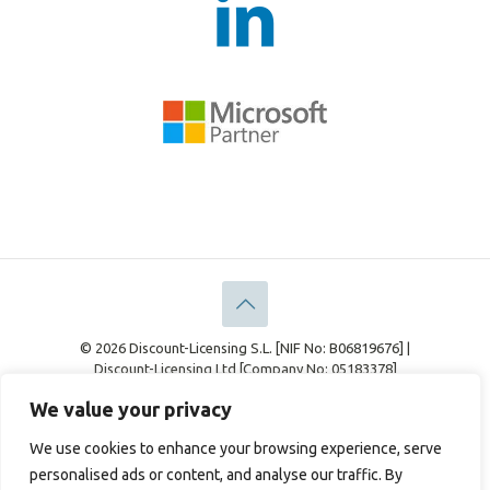
© 2026 Discount-Licensing S.L. [NIF No: B06819676] |
Discount-Licensing Ltd [Company No: 05183378]
Información Legal
Declaración de Privacidad
We value your privacy
Política de cookies
We use cookies to enhance your browsing experience, serve
personalised ads or content, and analyse our traffic. By