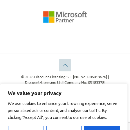
© 2026 Discount-Licensing S.L. [NIF No: B06819676] |
Discount-Licensing Ltd [Company No: 05183378]
Información Legal
Declaración de Privacidad
We value your privacy
Política de cookies
We use cookies to enhance your browsing experience, serve
personalised ads or content, and analyse our traffic. By
clicking "Accept All", you consent to our use of cookies.
English
(
Inglés
)
Français
(
Francés
)
Deutsch
(
Alemán
)
Italiano
Español