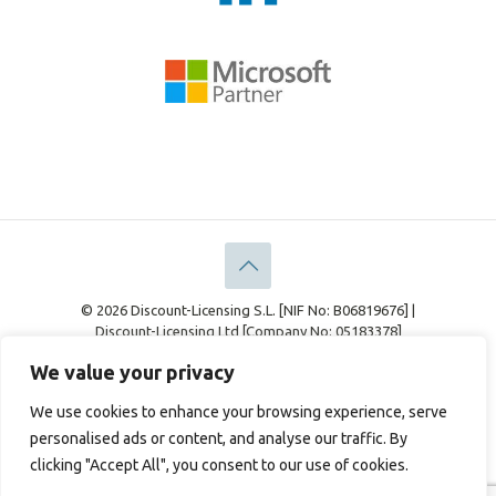
© 2026 Discount-Licensing S.L. [NIF No: B06819676] |
Discount-Licensing Ltd [Company No: 05183378]
Información Legal
Declaración de Privacidad
We value your privacy
Política de cookies
We use cookies to enhance your browsing experience, serve
personalised ads or content, and analyse our traffic. By
clicking "Accept All", you consent to our use of cookies.
English
(
Inglés
)
Français
(
Francés
)
Deutsch
(
Alemán
)