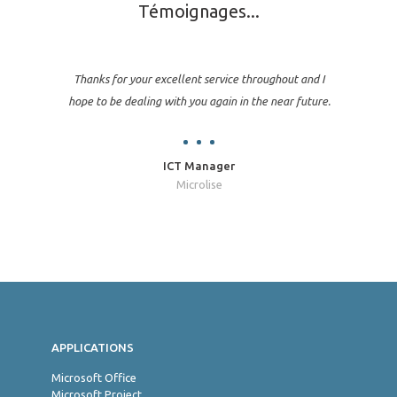
Témoignages...
Thanks for your excellent service throughout and I
hope to be dealing with you again in the near future.
ICT Manager
Microlise
Jon
APPLICATIONS
Microsoft Office
Microsoft Project