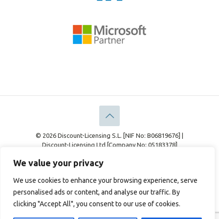
© 2026 Discount-Licensing S.L. [NIF No: B06819676] |
Discount-Licensing Ltd [Company No: 05183378]
Aspects Légaux
Politique de confidentialité
We value your privacy
Politique relative aux cookies
We use cookies to enhance your browsing experience, serve
personalised ads or content, and analyse our traffic. By
clicking "Accept All", you consent to our use of cookies.
English
(
Anglais
)
Français
Deutsch
(
Allemand
)