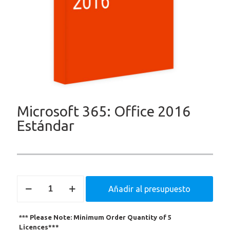
Microsoft 365: Office 2016
Estándar
Microsoft
Añadir al presupuesto
365:
Office
2016
***
Please Note: Minimum Order Quantity of 5
Estándar
Licences***
cantidad