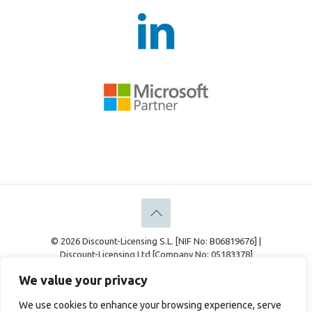
© 2026 Discount-Licensing S.L. [NIF No: B06819676] |
Discount-Licensing Ltd [Company No: 05183378]
Información Legal
Declaración de Privacidad
We value your privacy
Política de cookies
We use cookies to enhance your browsing experience, serve